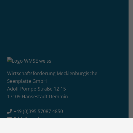
Wirtschaftsförderung Mecklenburgische
Seenplatte GmbH
Adolf-Pompe-Straße 12-15
17109 Hansestadt Demmin
+49 (0)395 57087 4850
E-Mail senden