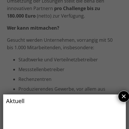
Umsetzung der Lösungen stellt die dena den
innovativen Partnern
pro Challenge bis zu
180.000 Euro
(netto) zur Verfügung.
Wer kann mitmachen?
Gesucht werden Unternehmen, vorrangig mit 50
bis 1.000 Mitarbeitenden, insbesondere:
Stadtwerke und Verteilnetzbetreiber
Messstellenbetreiber
Rechenzentren
Produzierendes Gewerbe, vor allem aus
×
energieintensiven Branchen wie Glas,
Aktuell
Keramik, Zement, Lebensmittelherstellung,
Kunststoffverarbeitung und Papier
Vorteile