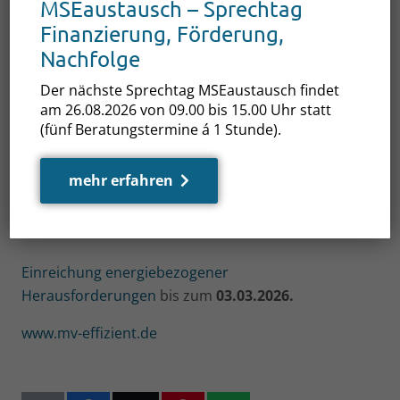
MSEaustausch – Sprechtag
Zugang zu externen technologischen
Finanzierung, Förderung,
Innovationen und frischen Ideen aus dem
Nachfolge
Start-up-Ökosystem
Der nächste Sprechtag MSEaustausch findet
Unterstützung bei der digitalen und
am 26.08.2026 von 09.00 bis 15.00 Uhr statt
energetischen Transformation Ihres
(fünf Beratungstermine á 1 Stunde).
Unternehmens
mehr erfahren
Möglichkeit, im Rahmen eines geförderten
Innovationsprojekts eine Lösung für Ihre
eigene Herausforderung entwickeln zu lassen
Einreichung energiebezogener
Herausforderungen
bis zum
03.03.2026.
www.mv-effizient.de