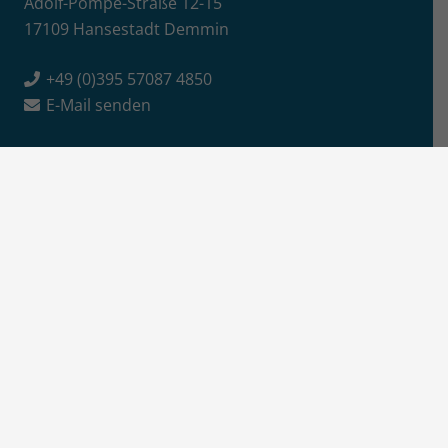
Adolf-Pompe-Straße 12-15
17109 Hansestadt Demmin
+49 (0)395 57087 4850
E-Mail senden
Info
Jobs / Ausschreibungen
Newsletter-Anmeldung
Impressum
Datenschutz
Aktuelles
News
Pressemitteilungen