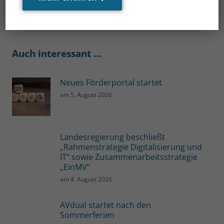
Auch interessant …
Neues Förderportal startet
am
5. August 2026
Landesregierung beschließt
„Rahmenstrategie Digitalisierung und
IT“ sowie Zusammenarbeitsstrategie
„EinMV“
am
4. August 2026
AVdual startet nach den
Sommerferien