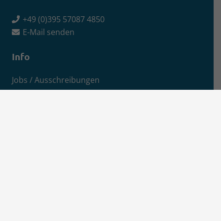
+49 (0)395 57087 4850
E-Mail senden
Info
Jobs / Ausschreibungen
Newsletter-Anmeldung
Impressum
Datenschutz
Aktuelles
News
Pressemitteilungen
Kreisanzeiger
MSEimpuls Podcast