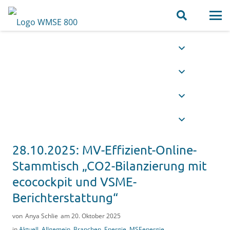
28.10.2025: MV-Effizient-Online-
Stammtisch „CO2-Bilanzierung mit
ecocockpit und VSME-
Berichterstattung“
von
Anya Schlie
am
20. Oktober 2025
in
Aktuell
,
Allgemein
,
Branchen
,
Energie
,
MSEenergie
,