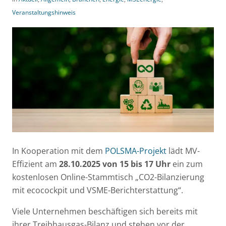
Veranstaltungshinweis
In Kooperation mit dem
POLSMA-Projekt
lädt MV-
Effizient am
28.10.2025 von 15 bis 17 Uhr
ein zum
kostenlosen Online-Stammtisch „CO2-Bilanzierung
mit ecocockpit und VSME-Berichterstattung“.
Viele Unternehmen beschäftigen sich bereits mit
ihrer Treibhausgas-Bilanz und stehen vor der