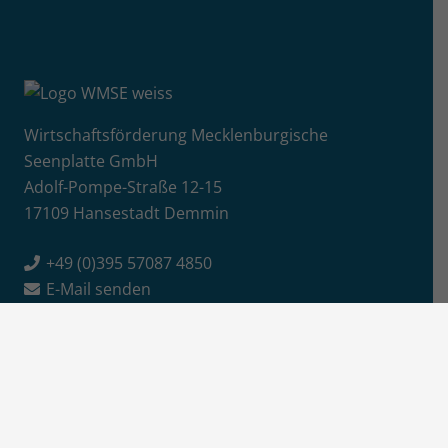
Wirtschaftsförderung Mecklenburgische
Seenplatte GmbH
Adolf-Pompe-Straße 12-15
17109 Hansestadt Demmin
+49 (0)395 57087 4850
E-Mail senden
Info
Jobs / Ausschreibungen
Newsletter-Anmeldung