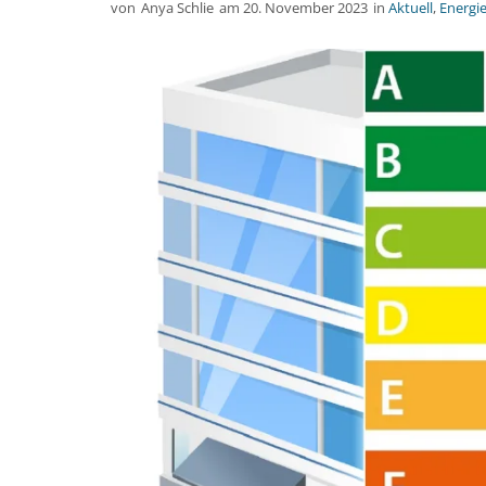
von
Anya Schlie
am
20. November 2023
in
Aktuell
,
Energi