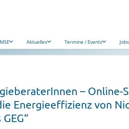
 MSE
Aktuelles
Termine / Events
Jobs
rgieberaterInnen – Online-
die Energieeffizienz von 
s GEG“