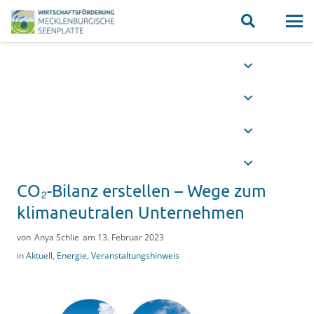
MSEaustausch – Sprechtag
Finanzierung, Förderung,
Nachfolge
Der nächste Sprechtag MSEaustausch findet
am 26.08.2026 von 09.00 bis 15.00 Uhr statt
(fünf Beratungstermine á 1 Stunde).
CO₂-Bilanz erstellen – Wege zum
klimaneutralen Unternehmen
mehr erfahren
von
Anya Schlie
am
13. Februar 2023
in
Aktuell
,
Energie
,
Veranstaltungshinweis