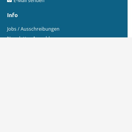
E-Mail senden
Info
Jobs / Ausschreibungen
Newsletter-Anmeldung
Impressum
Datenschutz
Aktuelles
News
Pressemitteilungen
Kreisanzeiger
MSEimpuls Podcast
MSEwasserstoff